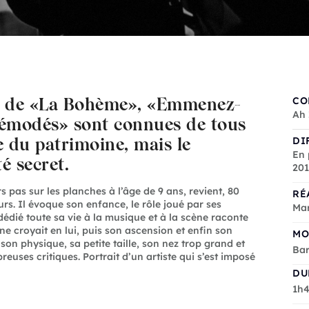
ge de «La Bohème», «Emmenez-
CO
Ah 
démodés» sont connues de tous
e du patrimoine, mais le
DI
En 
té secret.
20
s pas sur les planches à l’âge de 9 ans, revient, 80
RÉ
rs. Il évoque son enfance, le rôle joué par ses
Mar
dédié toute sa vie à la musique et à la scène raconte
ne croyait en lui, puis son ascension et enfin son
MO
on physique, sa petite taille, son nez trop grand et
Bar
euses critiques. Portrait d’un artiste qui s’est imposé
DU
1h