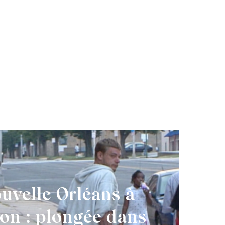
uvelle Orléans à
on : plongée dans