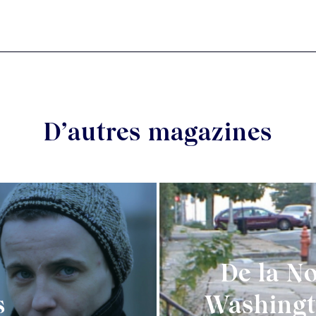
D’autres magazines
De la No
s
Washingt